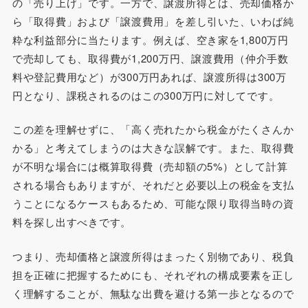
の「売り上げ」です。一方で、譲渡所得とは、売却価格か
ら「取得費」および「譲渡費用」を差し引いた、いわば純
粋な利益部分に当たります。例えば、空き家を1,800万円
で売却しても、取得費が1,200万円、譲渡費用（仲介手数
料や登記費用など）が300万円あれば、譲渡所得は300万
円となり、課税されるのはこの300万円に対してです。
この差を理解せずに、「高く売れたから税金がたくさんか
かる」と考えてしまうのは大きな誤解です。また、取得費
が不明な場合には概算取得費（売却額の5%）として計算
される場合もありますが、それだと必要以上の税金を支払
うことになるケースもあるため、可能な限り取得当時の資
料を探し出すべきです。
つまり、売却価格と譲渡所得はまったく別物であり、税負
担を正確に把握するためにも、それぞれの構成要素を正し
く理解することが、無駄な出費を避ける第一歩となるので