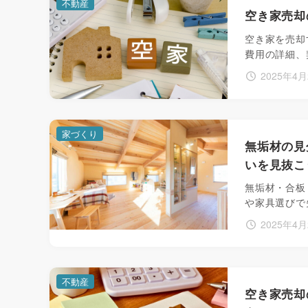
不動産
空き家売却
空き家を売却
費用の詳細、
2025年4月
家づくり
無垢材の見
いを見抜こ
無垢材・合板
や家具選びで
2025年4月
不動産
空き家売却